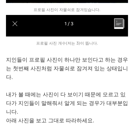
프로필 사진이 자물쇠로 잠겨있습니다.
프로필 사진 개수(저는 3)이 뜹니다.
지인들이 프로필 사진이 하나만 보인다고 하는 경우
는 첫번째 사진처럼 자물쇠로 잠겨져 있는 상태입니
다.
내가 볼 때에는 사진이 다 보이기 때문에 모르고 있
다가 지인들이 말해줘서 알게 되는 경우가 대부분입
니다.
아래 사진을 보고 그대로 따라하세요.