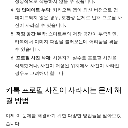
정상적으로 작동하지 않을 수 있습니다.
앱 업데이트 누락
: 카카오톡 앱이 최신 버전으로 업
데이트되지 않은 경우, 호환성 문제로 인해 프로필 사
진이 사라질 수 있습니다.
저장 공간 부족
: 스마트폰의 저장 공간이 부족하면,
카톡에서 이미지 파일을 불러오는데 어려움을 겪을
수 있습니다.
프로필 사진 삭제
: 사용자가 실수로 프로필 사진을
삭제했거나, 사진이 저장된 위치에서 사진이 사라진
경우도 고려해야 합니다.
카톡 프로필 사진이 사라지는 문제 해
결 방법
이제 이 문제를 해결하기 위한 다양한 방법들을 알아보겠
습니다.