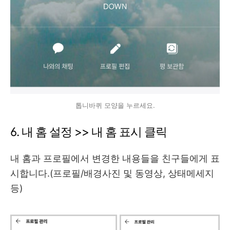
톱니바퀴 모양을 누르세요.
6. 내 홈 설정 >> 내 홈 표시 클릭
내 홈과 프로필에서 변경한 내용들을 친구들에게 표
시합니다.(프로필/배경사진 및 동영상, 상태메세지
등)