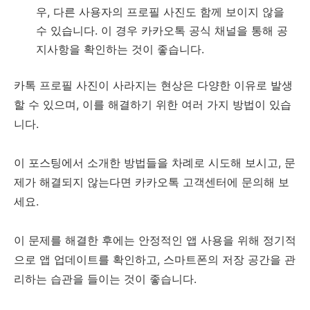
우, 다른 사용자의 프로필 사진도 함께 보이지 않을
수 있습니다. 이 경우 카카오톡 공식 채널을 통해 공
지사항을 확인하는 것이 좋습니다.
카톡 프로필 사진이 사라지는 현상은 다양한 이유로 발생
할 수 있으며, 이를 해결하기 위한 여러 가지 방법이 있습
니다.
이 포스팅에서 소개한 방법들을 차례로 시도해 보시고, 문
제가 해결되지 않는다면 카카오톡 고객센터에 문의해 보
세요.
이 문제를 해결한 후에는 안정적인 앱 사용을 위해 정기적
으로 앱 업데이트를 확인하고, 스마트폰의 저장 공간을 관
리하는 습관을 들이는 것이 좋습니다.