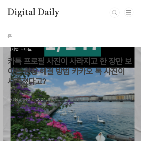
본문 바로가기
Digital Daily
홈
디지털 노마드
카톡 프로필 사진이 사라지고 한 장만 보
이는 현상 해결 방법 카카오 톡 사진이
사라졌다고?
by Newbie0
2024. 8. 11.