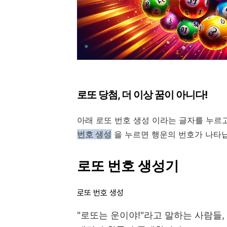
로또 당첨, 더 이상 꿈이 아니다!
아래 로또 번호 생성 이라는 글자를 누르
번호 생성
을 누르면 행운의 번호가 나타
로또 번호 생성기
로또 번호 생성
"로또는 운이야!"라고 말하는 사람들