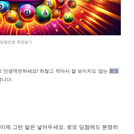
당첨번호 추천받기
고 인생역전하세요! 하찮고 작아서 잘 보이지도 않는
로또
납니다.
, 이제 그런 말은 넣어두세요. 로또 당첨에도 분명히