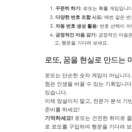
꾸준히 하기:
로또는 확률 게임입니다.
다양한 번호 조합 시도:
매번 같은 번
자동 번호 생성 활용:
번호 선택이 어
긍정적인 마음 갖기:
긍정적인 마음은
고, 행운을 기다려 보세요.
로또, 꿈을 현실로 만드는 
로또는 단순한 숫자 게임이 아닙니다.
첨은 인생을 바꿀 수 있는 기회입니다
있습니다.
이제 망설이지 말고, 전문가 분석 기
준비를 하세요!
기억하세요!
로또는 건전한 취미로 즐
로 로또를 구입하여 행운을 기다려 보