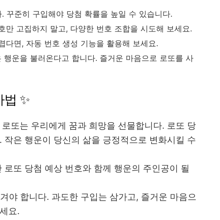
 꾸준히 구입해야 당첨 확률을 높일 수 있습니다.
호만 고집하지 말고, 다양한 번호 조합을 시도해 보세요.
렵다면, 자동 번호 생성 기능을 활용해 보세요.
 행운을 불러온다고 합니다. 즐거운 마음으로 로또를 사
마법 ✨
 로또는 우리에게 꿈과 희망을 선물합니다. 로또 당
. 작은 행운이 당신의 삶을 긍정적으로 변화시킬 수
반 로또 당첨 예상 번호와 함께 행운의 주인공이 될
겨야 합니다. 과도한 구입는 삼가고, 즐거운 마음으
세요.