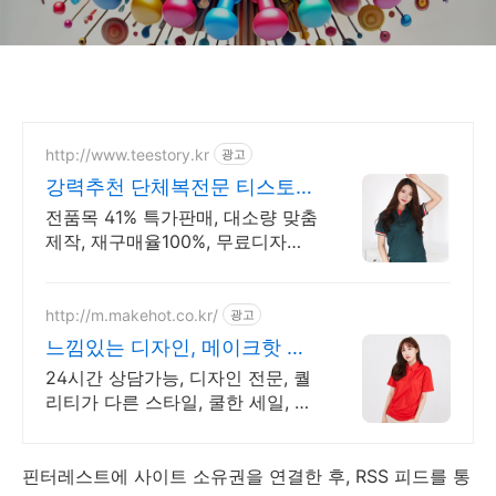
http://www.teestory.kr
광고
강력추천 단체복전문 티스토리
16년 전통의 전문업체
전품목 41% 특가판매, 대소량 맞춤
제작, 재구매율100%, 무료디자인,
신속제작
http://m.makehot.co.kr/
광고
느낌있는 디자인, 메이크핫 차
별화되고 세련된 디자인!
24시간 상담가능, 디자인 전문, 퀄
리티가 다른 스타일, 쿨한 세일, 핫
한 디자인
핀터레스트에 사이트 소유권을 연결한 후, RSS 피드를 통