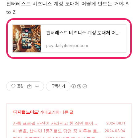
핀터레스트 비즈니스 계정 도대체 어떻게 만드는 거야 A
to Z
핀터레스트 비즈니스 계정 도대체 어떻게 만드는 거야 A to Z
pcy.daily4senior.com
공감
구독하기
'
디지털 노마드
' 카테고리의 다른 글
카톡 프로필 사진이 사라지고 한 장만 보이는
2024.08.11
현상 해결 방법 카카오 톡 사진이 사라졌다고?
이 번호, 샀다면 1등? 로또 당첨 꿈 이루는 로
2024.08.04
또 번호 생성기 역대급 꿀팁 대방출
(1)
(0)