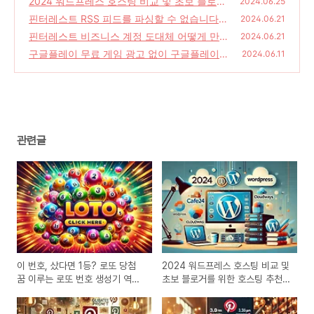
2024 워드프레스 호스팅 비교 및 초보 블로거
2024.06.25
를 위한 호스팅 추천 할인 코드
핀터레스트 RSS 피드를 파싱할 수 없습니다
(0)
2024.06.21
에러
핀터레스트 비즈니스 계정 도대체 어떻게 만드
(0)
2024.06.21
는 거야 A to Z
구글플레이 무료 게임 광고 없이 구글플레이
(0)
2024.06.11
패스 5인가족
(0)
관련글
이 번호, 샀다면 1등? 로또 당첨
2024 워드프레스 호스팅 비교 및
꿈 이루는 로또 번호 생성기 역대
초보 블로거를 위한 호스팅 추천
급 꿀팁 대방출
할인 코드