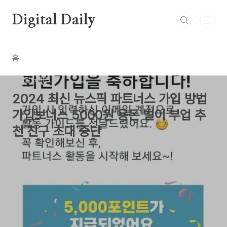
본문 바로가기
Digital Daily
홈
디지털 노마드
2024 최신 뉴스픽 파트너스 가입 방법
가입보너스 5000원 용돈 벌이 부업 추
천 친구 초대 중단
by Newbie0
2024. 10. 10.