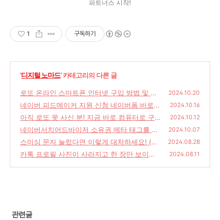
파트너스 시작!
1
구독하기
'
디지털 노마드
' 카테고리의 다른 글
로또 온라인 스마트폰 인터넷 구입 방법 및 이
2024.10.20
번주 1142회 복권 당첨 번호 확인 복권 홈페이
네이버 피드메이커 지원 신청 네이버폼 바로가
2024.10.16
지
기
(0)
아직 로또 못 사신 분! 지금 바로 컴퓨터로 구
(0)
2024.10.12
입하세요! 토요일 오후 8시 복권 인터넷 구입
네이버서치어드바이저 소유권 메타 태그를 잃
2024.10.07
완료
어버렸을 때 다시 받는 방법
(0)
스미싱 문자 눌렀다면 이렇게 대처하세요! (시
(0)
2024.08.28
티즌 코난 앱 설치 및 계좌 정지 방법 포함)
카톡 프로필 사진이 사라지고 한 장만 보이는
(0)
2024.08.11
현상 해결 방법 카카오 톡 사진이 사라졌다고?
(1)
관련글