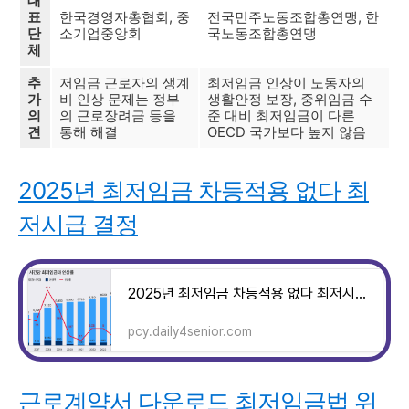
대
표
한국경영자총협회, 중
전국민주노동조합총연맹, 한
단
소기업중앙회
국노동조합총연맹
체
추
저임금 근로자의 생계
최저임금 인상이 노동자의
가
비 인상 문제는 정부
생활안정 보장, 중위임금 수
의
의 근로장려금 등을
준 대비 최저임금이 다른
견
통해 해결
OECD 국가보다 높지 않음
2025년 최저임금 차등적용 없다 최
저시급 결정
2025년 최저임금 차등적용 없다 최저시급 8월 5일 결정ㅣ만 원 넘을까?
pcy.daily4senior.com
근로계약서 다운로드 최저임금법 위