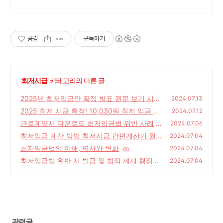
을 채워보세요. 와우회원 무료배송.
공감
구독하기
'
최저시급
' 카테고리의 다른 글
2025년 최저임금안 확정 발표 원문 보기 시급
2024.07.13
10,030원 적용 대상
2025 최저 시급 확정! 10,030원 최저 임금 극
(0)
2024.07.12
적 타결 최저시급 계산기
근로계약서 다운로드 최저임금법 위반 사례
(0)
2024.07.06
최저임금 계산 방법 최저시급 간편계산기 월급
(0)
2024.07.04
제 환산하기 최저임금법이란?
최저임금법의 이해, 역사와 변화
(0)
2024.07.04
(0)
최저임금법 위반 시 벌금 및 법적 제재 행정처
2024.07.04
분 영업정지
(0)
관련글