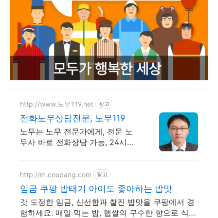
http://www.노무119.net
광고
전화노무상담전문, 노무119
노무는 노무 전문가에게, 전문 노
무사 바로 전화상담 가능, 24시간
대기 중.
http://m.coupang.com
광고
임금 쿠팡 밥태기 아이도 좋아하는 밥맛
갓 도정한 임금, 신선함과 찰진 밥맛을 쿠팡에서 경
험하세요. 매일 먹는 밥, 햅쌀의 구수한 향으로 식탁