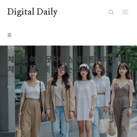
본문 바로가기
Digital Daily
홈
무엇인가
체형별 여름 옷차림 상체통통 H라인 하
체통통 날씬해 보이는 코디 및 소재
by Newbie0
2024. 11. 13.