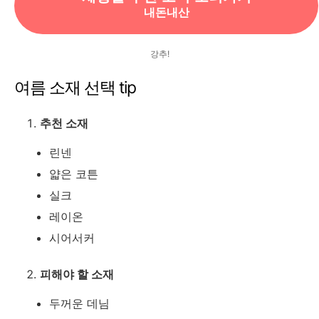
내돈내산
강추!
여름 소재 선택 tip
추천 소재
린넨
얇은 코튼
실크
레이온
시어서커
피해야 할 소재
두꺼운 데님