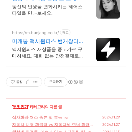
당신의 인생을 변화시키는 헤어스
타일을 만나보세요.
https://m.bunjang.co.kr/
광고
미개봉 맥시원피스 번개장터
국내 최대 브랜드 중고거래
맥시원피스 새상품을 중고가로 구
매하세요. 대화 없는 안전결제로
간편하게! 전국 각지에서 올라오는
전국구 최다 상품 매일 10만 개 이
상의 신규 상품 업로드
공감
구독하기
'
무엇인가
' 카테고리의 다른 글
십자화과 채소 종류 및 효능
2024.11.29
(0)
자동차 채권 환급금 vs 자동차세 연납 환급금
2024.11.27
구분하기
체형별 하객룩, 예쁘게 입는 스타일링 팁
(0)
2024.11.13