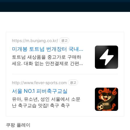
https://m.bunjang.co.kr/
광고
미개봉 토트넘 번개장터 국내
최대 브랜드 중고거래
토트넘 새상품을 중고가로 구매하
세요. 대화 없는 안전결제로 간편
하게! 전국 각지에서 올라오는 전
국구 최다 상품 매일 10만 개 이상
의 신규 상품 업로드
http://www.fever-sports.com
광고
서울 NO.1 피버축구교실
유아, 유소년, 성인 서울에서 소문
난 축구교습 맛집! 축구 축구
쿠팡 플레이