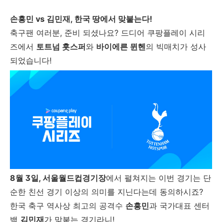
손흥민 vs 김민재, 한국 땅에서 맞붙는다!
축구팬 여러분, 준비 되셨나요? 드디어 쿠팡플레이 시리
즈에서
토트넘 홋스퍼
와
바이에른 뮌헨
의 빅매치가 성사
되었습니다!
8월 3일, 서울월드컵경기장
에서 펼쳐지는 이번 경기는 단
순한 친선 경기 이상의 의미를 지닌다는데 동의하시죠?
한국 축구 역사상 최고의 공격수
손흥민
과 국가대표 센터
백
김민재
가 맞붙는 경기라니!