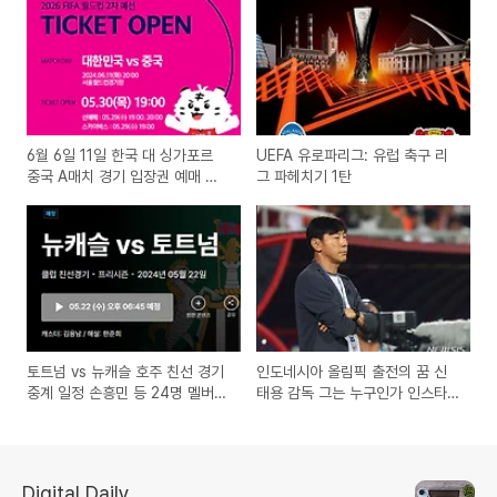
6월 6일 11일 한국 대 싱가포르
UEFA 유로파리그: 유럽 축구 리
중국 A매치 경기 입장권 예매 및
그 파헤치기 1탄
중계 일정 손흥민
토트넘 vs 뉴캐슬 호주 친선 경기
인도네시아 올림픽 출전의 꿈 신
중계 일정 손흥민 등 24명 멜버른
태용 감독 그는 누구인가 인스타
도착
그램
Digital Daily