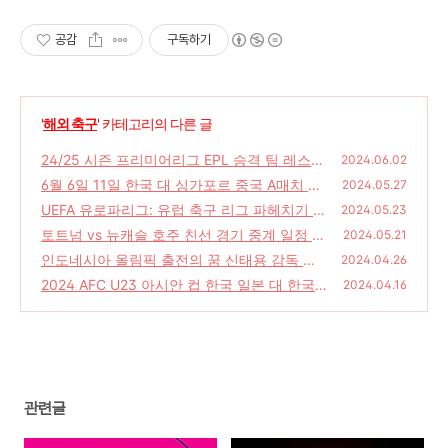
공감
구독하기
'
해외 축구
' 카테고리의 다른 글
24/25 시즌 프리미어리그 EPL 승격 팀 레스터
2024.06.02
시티 입스위치 사우샘프턴
6월 6일 11일 한국 대 싱가포르 중국 A매치 경
(0)
2024.05.27
기 입장권 예매 및 중계 일정 손흥민
UEFA 유로파리그: 유럽 축구 리그 파헤치기 1
(0)
2024.05.23
탄
토트넘 vs 뉴캐슬 호주 친선 경기 중계 일정 손
(0)
2024.05.21
흥민 등 24명 멜버른 도착
인도네시아 올림픽 출전의 꿈 신태용 감독 그
(0)
2024.04.26
는 누구인가 인스타그램
2024 AFC U23 아시안 컵 한국 일본 대 한국
(0)
2024.04.16
중국 UAE 아랍 에미레이트 중계 일정 경기 대
진표 게임
(0)
관련글