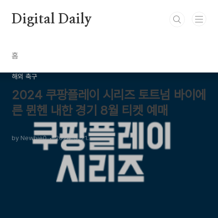
본문 바로가기
Digital Daily
홈
해외 축구
2024 쿠팡플레이 시리즈 토트넘 바이에
른 뮌헨 내한 경기 8월 티켓 예매
by Newbie0
2024. 5. 21.