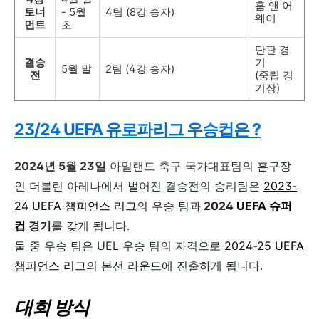
홈 앤 어
토너
- 5월
4팀 (8강 승자)
웨이
먼트
초
단판 경
결승
기
5월 말
2팀 (4강 승자)
전
(중립 경
기장)
23/24 UEFA 유로파리그 우승컵은 ?
2024년 5월 23일
아일랜드 축구 국가대표팀
의 홈구장
인
더블린 아레나
에서 벌어진 결승전의
승리팀은
2023-
24 UEFA 챔피언스 리그
의 우승 팀과
2024
UEFA 슈퍼
컵
경기
를 갖게 됩니다.
둘 중 우승 팀은 UEL 우승 팀의 자격으로
2024-25 UEFA
챔피언스 리그
의 본선 라운드에 진출하게 됩니다.
대회 방식