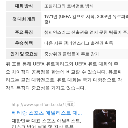
대회 방식
조별리그와 토너먼트 방식
1971년 (UEFA 컵으로 시작, 2009년 유로
첫 대회 개최
경)
주요 특징
챔피언스리그 진출권을 얻지 못한 팀들이 주
우승 혜택
다음 시즌 챔피언스리그 출전권 획득
인기 및 중요성
중상위권 클럽들이 주로 참가
위 표를 통해 UEFA 유로파리그와 UEFA 유로 대회의 주
요 차이점과 공통점을 한눈에 비교할 수 있습니다. 유로파
리그는 클럽 대항전으로, 유로 대회는 국가 대항전으로 각
각의 특징과 중요성을 가지고 있습니다.
http://www.sportfund.co.kr/
광고
베테랑 스포츠 애널리스트 대
한민국 1순위 전력 분석가
대한민국 대표 스포츠 애널리스트,
리스크 방어 설계 및 자산 운용 전