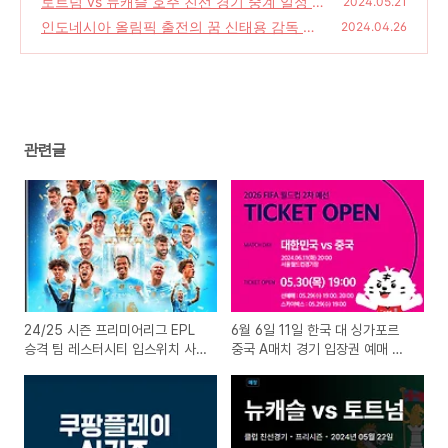
토트넘 vs 뉴캐슬 호주 친선 경기 중계 일정 손
2024.05.21
흥민 등 24명 멜버른 도착
인도네시아 올림픽 출전의 꿈 신태용 감독 그
(0)
2024.04.26
는 누구인가 인스타그램
(0)
관련글
24/25 시즌 프리미어리그 EPL
6월 6일 11일 한국 대 싱가포르
승격 팀 레스터시티 입스위치 사
중국 A매치 경기 입장권 예매 및
우샘프턴
중계 일정 손흥민