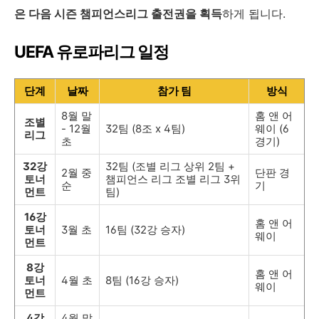
은 다음 시즌 챔피언스리그 출전권을 획득
하게 됩니다.
UEFA 유로파리그 일정
단계
날짜
참가 팀
방식
8월 말
홈 앤 어
조별
- 12월
32팀 (8조 x 4팀)
웨이 (6
리그
초
경기)
32강
32팀 (조별 리그 상위 2팀 +
2월 중
단판 경
토너
챔피언스 리그 조별 리그 3위
순
기
먼트
팀)
16강
홈 앤 어
토너
3월 초
16팀 (32강 승자)
웨이
먼트
8강
홈 앤 어
토너
4월 초
8팀 (16강 승자)
웨이
먼트
4강
4월 말