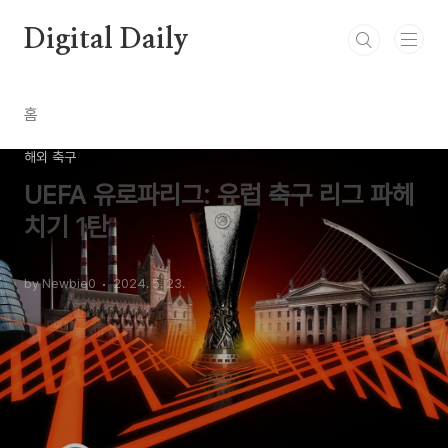
본문 바로가기
Digital Daily
홈
해외 축구
UEFA 유로파리그: 유럽 축구 리그 파헤
치기 1탄
by Newbie0
2024. 5. 23.