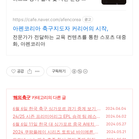
문
https://cafe.naver.com/afencorea
광고
아펜코리아 축구지도자 커리어의 시작,
전문가가 전달하는 교육 컨텐츠를 통한 스포츠 대중
화, 아펜코리아
공감
구독하기
'
해외 축구
' 카테고리의 다른 글
6월 6일 한국 축구 싱가포르 경기 중계 보기 시
2024.06.04
간 경기 결과 하이라이트 손흥민 일정 2024
24/25 시즌 프리미어리그 EPL 승격 팀 레스터
2024.06.02
시티 입스위치 사우샘프턴
(0)
6월 6일 11일 한국 대 싱가포르 중국 A매치 경
(0)
2024.05.27
기 입장권 예매 및 중계 일정 손흥민
2024 쿠팡플레이 시리즈 토트넘 바이에른 뮌
(0)
2024.05.21
헨 내한 경기 8월 티켓 예매
(0)