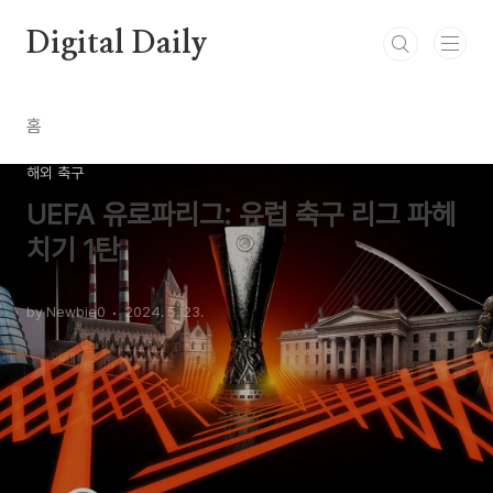
본문 바로가기
Digital Daily
홈
해외 축구
UEFA 유로파리그: 유럽 축구 리그 파헤
치기 1탄
by Newbie0
2024. 5. 23.