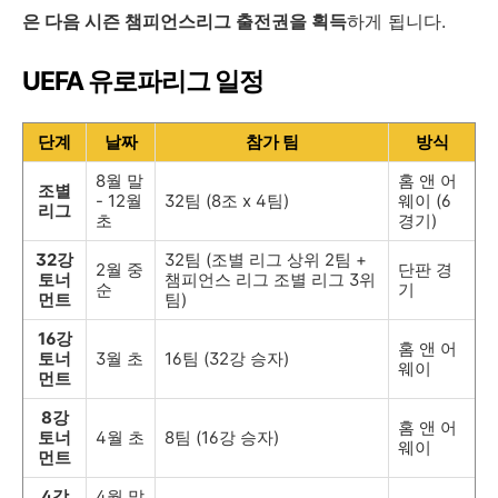
은 다음 시즌 챔피언스리그 출전권을 획득
하게 됩니다.
UEFA 유로파리그 일정
단계
날짜
참가 팀
방식
8월 말
홈 앤 어
조별
- 12월
32팀 (8조 x 4팀)
웨이 (6
리그
초
경기)
32강
32팀 (조별 리그 상위 2팀 +
2월 중
단판 경
토너
챔피언스 리그 조별 리그 3위
순
기
먼트
팀)
16강
홈 앤 어
토너
3월 초
16팀 (32강 승자)
웨이
먼트
8강
홈 앤 어
토너
4월 초
8팀 (16강 승자)
웨이
먼트
4강
4월 말