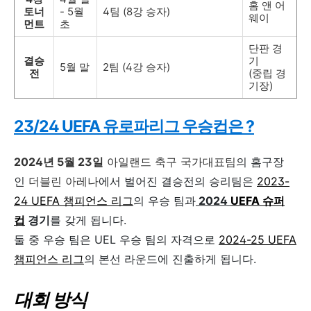
홈 앤 어
토너
- 5월
4팀 (8강 승자)
웨이
먼트
초
단판 경
결승
기
5월 말
2팀 (4강 승자)
전
(중립 경
기장)
23/24 UEFA 유로파리그 우승컵은 ?
2024년 5월 23일
아일랜드 축구 국가대표팀
의 홈구장
인
더블린 아레나
에서 벌어진 결승전의
승리팀은
2023-
24 UEFA 챔피언스 리그
의 우승 팀과
2024
UEFA 슈퍼
컵
경기
를 갖게 됩니다.
둘 중 우승 팀은 UEL 우승 팀의 자격으로
2024-25 UEFA
챔피언스 리그
의 본선 라운드에 진출하게 됩니다.
대회 방식