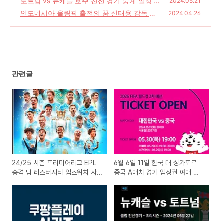
토트넘 vs 뉴캐슬 호주 친선 경기 중계 일정 손
2024.05.21
흥민 등 24명 멜버른 도착
인도네시아 올림픽 출전의 꿈 신태용 감독 그
(0)
2024.04.26
는 누구인가 인스타그램
(0)
관련글
24/25 시즌 프리미어리그 EPL
6월 6일 11일 한국 대 싱가포르
승격 팀 레스터시티 입스위치 사
중국 A매치 경기 입장권 예매 및
우샘프턴
중계 일정 손흥민