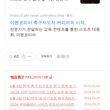
문
https://cafe.naver.com/afencorea
광고
아펜코리아 축구지도자 커리어의 시작,
전문가가 전달하는 교육 컨텐츠를 통한 스포츠 대중
화, 아펜코리아
공감
구독하기
'
해외 축구
' 카테고리의 다른 글
6월 6일 한국 축구 싱가포르 경기 중계 보기 시
2024.06.04
간 경기 결과 하이라이트 손흥민 일정 2024
24/25 시즌 프리미어리그 EPL 승격 팀 레스터
2024.06.02
시티 입스위치 사우샘프턴
(0)
6월 6일 11일 한국 대 싱가포르 중국 A매치 경
(0)
2024.05.27
기 입장권 예매 및 중계 일정 손흥민
2024 쿠팡플레이 시리즈 토트넘 바이에른 뮌
(0)
2024.05.21
헨 내한 경기 8월 티켓 예매
(0)