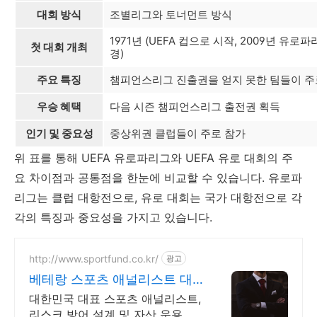
대회 방식
조별리그와 토너먼트 방식
1971년 (UEFA 컵으로 시작, 2009년 유로
첫 대회 개최
경)
주요 특징
챔피언스리그 진출권을 얻지 못한 팀들이 주
우승 혜택
다음 시즌 챔피언스리그 출전권 획득
인기 및 중요성
중상위권 클럽들이 주로 참가
위 표를 통해 UEFA 유로파리그와 UEFA 유로 대회의 주
요 차이점과 공통점을 한눈에 비교할 수 있습니다. 유로파
리그는 클럽 대항전으로, 유로 대회는 국가 대항전으로 각
각의 특징과 중요성을 가지고 있습니다.
http://www.sportfund.co.kr/
광고
베테랑 스포츠 애널리스트 대
한민국 1순위 전력 분석가
대한민국 대표 스포츠 애널리스트,
리스크 방어 설계 및 자산 운용 전