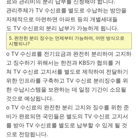
료와
관리비의
분리 납부를 신청해야 합니다.
관리주체가
TV
수신료를 별도로 수납
하는
방안을
자체적으로 마련하면 아파트 등의 개별세대들
도
TV
수신료의
분리
납부가 가능하게 됩니다
.
5.
완전한 분리 징수는 언제부터 가능하며
,
어떤 방식으로
시행되나
?
o
TV
수신료를 전기요금과 완전히 분리하여 고지하
고 징수하기 위해서는
한전과
KBS
가 협의를 거
쳐
TV
수신료 고지서를 별도로 제작하여 전달
하기
위한 인프라를 구축하고
TV
수신료 분리징수를 위
한 수납시스템을
보완하는 데 일정 기간이 소요될
것으로 예상됩니다
.
o TV
수신료의 완전한 분리 고지와 징수를 위한 준
비가 완료되면 국민들은 별도의
TV
수신료 고지서
를 받아
TV
수신료를 별도로 납부할 수 있게 될 것
으로 전망됩니다
.