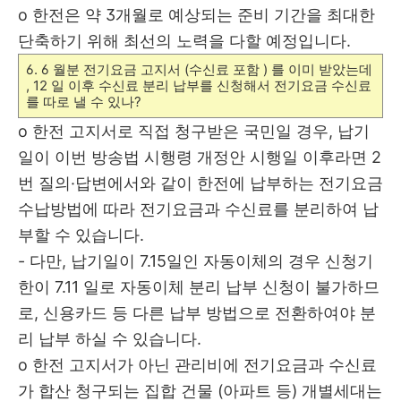
o
한전은 약
3
개월로 예상되는 준비 기간을 최대한
단축하기 위해 최선의
노력을 다할 예정입니다
.
6. 6 월분 전기요금 고지서 (수신료 포함 ) 를 이미 받았는데
, 12 일 이후 수신료 분리 납부를 신청해서 전기요금 수신료
를 따로 낼 수 있나?
o
한전 고지서로 직접 청구받은 국민일 경우
,
납기
일이 이번 방송법 시행령
개정안 시행일 이후라면
2
번 질의
·
답변에서와 같이 한전에 납부하는 전기요금
수납방법에 따라 전기요금과 수신료를 분리하여 납
부할 수 있습니다
.
-
다만
,
납기일이
7.15
일인 자동이체의 경우 신청기
한이
7.11 일로 자동이체 분리 납부 신청이 불가하므
로, 신용카드 등 다른 납부 방법으로 전환하여야 분
리 납부 하실 수 있습니다
.
o
한전 고지서가 아닌 관리비에 전기요금과 수신료
가 합산 청구되는 집합 건물 (아파트 등) 개별세대는