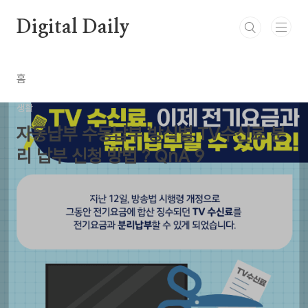
본문 바로가기
Digital Daily
홈
생활
자동납부 수동납부 방식별 TV수신료 분
리 납부 신청 방법 ? QnA 9
by Newbie0
2024. 1. 29.