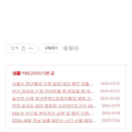
1
구독하기
'
생활
' 카테고리의 다른 글
서울시 청년월세 지원 일정 대상 확인 제출 서
2024.03.21
류 신청 바로가기
반기 장려금 신청 안내문을 못 받았을 때 대처
(0)
2024.03.01
방법 심사진행상황 기준시가 자동차 가액 확인
놓치면 손해 청년주택드림청약통장 혜택 가입
2024.02.20
하기
자격 및 조건 신청 방법
(0)
연천 숲속의 쉼터 캠핑장 싱어게인3 가수 46
(1)
2024.01.19
호 신해솔 투표하기
kbs tv 수신료 분리징수 납부 및 해지 신청 방
(0)
2024.01.18
법, 시청료 안 내면
2024 새해 첫날 일출 해뜨는 시간 서울 해맞이
(1)
2023.12.26
행사 월드컵 올림픽 공원 인왕산 용마산 용왕