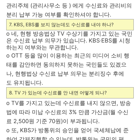
관리주체 (관리사무소 등 ) 에게 수신료와 관리비의
분리 납부 가능 여부를 확인하셔야 합니다.
7. KBS, EBS
를 보지 않는데도 수신료를 내야 하나
?
o
네
,
현행 방송법상
TV
수상기를 가지고 있는 국민
은 수신료 납부 의무가
있습니다
. KBS
‧
EBS
를 시청
하는지 여부와는 무관합니다
.
o
OTT
등을 많이 이용하는 최근의 미디어 소비 행
태를 감안하면 동의하지
못하는 국민들도 있겠으
나
,
현행법상 수신료 납부 의무는 분리징수 후에
도
유지됩니다
.
8. TV 가 있는데 수신료를 안 내면 어떻게 되나?
o
TV
를 가지고 있는데 수신료를 내지 않으면
,
방송
법에 따라 미납 수신료의
3%
만큼 가산금
(
월 수신
료
2,500
원 기준
70
원
)
이 부과됩니다
.
o
또
, KBS
가 방통위의 승인을 얻어 국세체납에 준
하여 강제집행할 수
있는데
,
방통위는 국민의 편