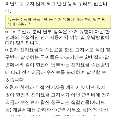
미납으로 보지 않게 되고
단전 등의 우려도 없습니
다
.
4.
공동주택과 단독주택 등 주거 유형에 따라 분리 납부 방
식이
다른가
?
o
TV
수신료 분리 납부 방식은 주거 유형이 아닌 한
전과의 직접적인
전기사용계약 여부 및 수납방법에
따라 달라집니다
.
o
현재 전기요금과 수신료를 한전 고지서로 직접 청
구받아 납부하는 국민
들은 과도기에는
2
번 질의
·
답
변에서와 같이 한전에 납부하는 전기요금 수납방법
에 따라 전기요금과 수신료를 분리하여 납부할 수
있습니다
.
o
현재
한전과 직접 전기사용 계약이 맺어져 있지
않아 한전의 전기요금 고지서가 아닌
관리비에 전기
요금과 수신료가 합산 청구되는
집합건물
(
아파트
등
)
개별세대는 관리주체
(
관리사무소 등
)
에게 수신