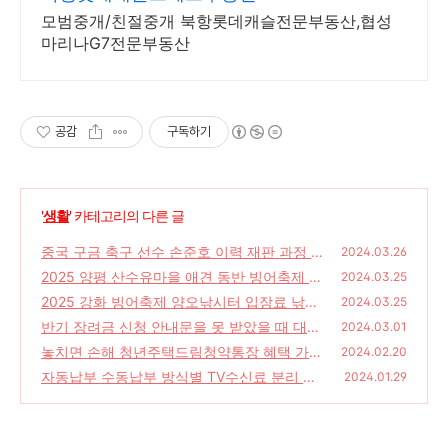
모범중개/친절중개 북항롯데캐슬전문부동산,협성
마리나G7전문부동산
공감
구독하기
'
생활
' 카테고리의 다른 글
중국 구금 축구 선수 손준호 이력 재판 과정 가
2024.03.26
족관계 10개월 만에 풀려나
2025 양평 산수유마을 애견 동반 빙어축제 입
(0)
2024.03.25
장료 향리낚시터 준비물
2025 강화 빙어축제 양오낚시터 입장료 낚시
(0)
2024.03.25
용품 행사내용 얼음낚시 인천
반기 장려금 신청 안내문을 못 받았을 때 대처
(0)
2024.03.01
방법 심사진행상황 기준시가 자동차 가액 확인
놓치면 손해 청년주택드림청약통장 혜택 가입
2024.02.20
하기
자격 및 조건 신청 방법
(0)
자동납부 수동납부 방식별 TV수신료 분리 납
(1)
2024.01.29
부 신청 방법 ? QnA 9
(0)