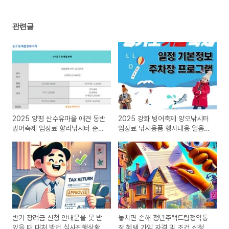
관련글
2025 양평 산수유마을 애견 동반
2025 강화 빙어축제 양오낚시터
빙어축제 입장료 향리낚시터 준비
입장료 낚시용품 행사내용 얼음낚
물
시 인천
반기 장려금 신청 안내문을 못 받
놓치면 손해 청년주택드림청약통
았을 때 대처 방법 심사진행상황
장 혜택 가입 자격 및 조건 신청