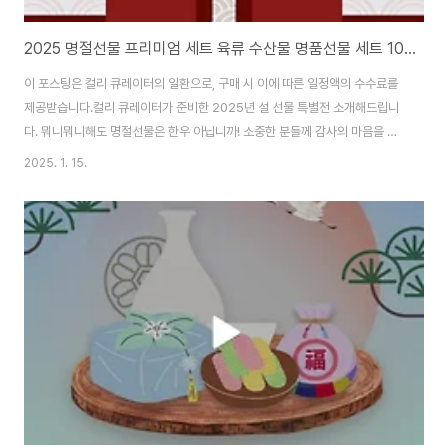
2025 명절선물 프리미엄 세트 육류 수산물 명품선물 세트 10만원 20만원 대
이 포스팅은 컬리 큐레이터의 일환으로, 구매 시 이에 따른 일정액의 수수료를
제공받습니다.컬리 큐레이터가 준비한 2025년 설 선물 특별전 소개해드립니
다. 뭐니뭐니해도 명절선물은 한우 아닙니까! 소중한 분들께 감사의 마음을 전
하는 프리미엄 선물 모음입니다.최상급 한우부터 전통 수산물까지, 품격 있는
2025. 1. 15.
선물을 준비했습니다.횡성축협한우 1++ 프리미엄 구이 세트 30만원대 (20%
할인) 구매하기법성포참맛 프리미엄 굴비세트 60만원대 구매하기한우 프리미
엄 세트 (냉장) 20만원대 구매하기일상味소 LA갈비 1.8kg (냉동) 프리미엄
선물세트 구매하기더 많은 선물세트 보러가기 →제주 옥돔 (대) 세트 2kg 예
약일 수령 구매하기설날 선물세트 모음 한우, 굴비, 과일, 건강식품 외※ 상품 가
격과 할인율은 변동될 ..