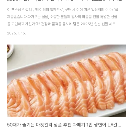
이 포스팅은 컬리 큐레이터의 일환으로, 구매 시 이에 따른 일정액의 수수료를
제공받습니다.다가오는 설날, 소중한 분들께 감사의 마음을 전할 특별한 선물
을 고민하고 계신가요? 건강과 품격을 동시에 담은 2025년 설날 선물 세트를
소개해드립니다. 제가 고른 과일 간식 차 선물 세트 베스트5를 공개합니다 ^^
2025. 1. 15.
💜 설 선물 구매 전 꼭! 체크하세요!- 신규 가입 시 5천원 적립금 혜택: 친구초
대 링크로 가입하기- 카드사 15% 추가할인 진행중 (일부 마감): 카드사 혜택
확인하기- 사전예약 특별 혜택: 사전예약 상품 보기- 실시간 인기 선물세트: 인
기선물 랭킹 보기 TWG 티 트래블로그티 셀렉션 15~20만원대 구매하기영동
곶검 & 호두말이 5~10만원대 구매하기고당도 황금왕 사과세트 가격대 구매
하기바샤 커피 ..
50대가 즐기는 마켓컬리 상품 추천 과메기 1인 생연어 LA갈비 소불고기 향미 등