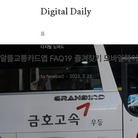
본문 바로가기
Digital Daily
홈
디지털 노마드
알뜰교통카드앱 FAQ19 즐겨찾기 모바일페이
by Newbie0
2023. 7. 22.