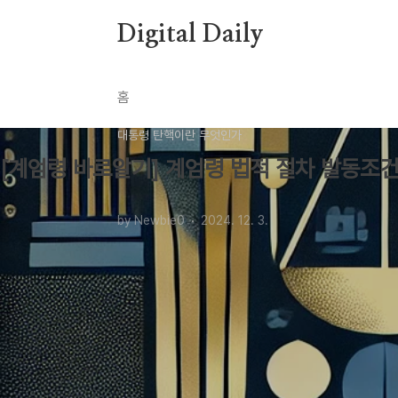
본문 바로가기
Digital Daily
홈
대통령 탄핵이란 무엇인가
[계엄령 바로알기] 계엄령 법적 절차 발동조건
by Newbie0
2024. 12. 3.