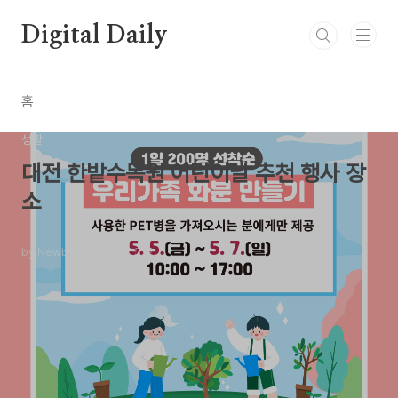
본문 바로가기
Digital Daily
홈
생활
대전 한밭수목원 어린이날 추천 행사 장
소
by Newbie0
2023. 5. 2.