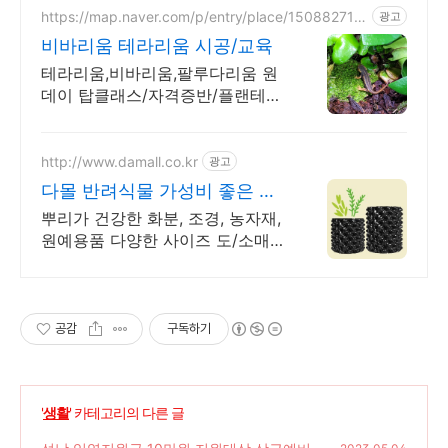
https://map.naver.com/p/entry/place/150882716
광고
3
비바리움 테라리움 시공/교육
테라리움,비바리움,팔루다리움 원
데이 탑클래스/자격증반/플랜테리
어시공/출장강의
http://www.damall.co.kr
광고
다몰 반려식물 가성비 좋은 화
분 도매 전문
뿌리가 건강한 화분, 조경, 농자재,
원예용품 다양한 사이즈 도/소매
전문
공감
구독하기
'
생활
' 카테고리의 다른 글