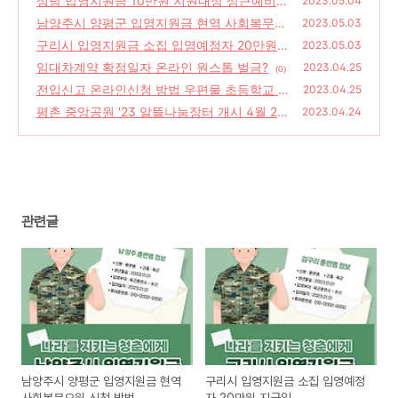
성남 입영지원금 10만원 지원대상 상근예비
2023.05.04
역? 신청서
남양주시 양평군 입영지원금 현역 사회복무요
(0)
2023.05.03
원 신청 방법
구리시 입영지원금 소집 입영예정자 20만원
(0)
2023.05.03
지급일
임대차계약 확정일자 온라인 원스톱 벌금?
(0)
2023.04.25
(0)
전입신고 온라인신청 방법 우편물 초등학교 배
2023.04.25
정 확정일자
평촌 중앙공원 '23 알뜰나눔장터 개시 4월 22
(0)
2023.04.24
일
(0)
관련글
남양주시 양평군 입영지원금 현역
구리시 입영지원금 소집 입영예정
사회복무요원 신청 방법
자 20만원 지급일