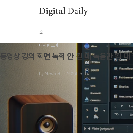
본문 바로가기
Digital Daily
홈
디지털 노마드
동영상 강의 화면 녹화 안 될 때 녹음만 될 때 화
by Newbie0
2024. 5. 14.