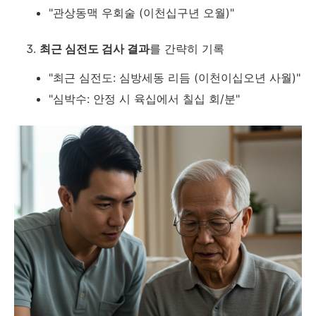
"관상동맥 우회술 (이천십구년 오월)"
최근 심전도 검사 결과
를 간략히 기록
"최근 심전도: 심방세동 리듬 (이천이십오년 사월)"
"심박수: 안정 시 육십에서 칠십 회/분"