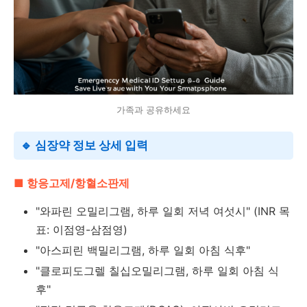
가족과 공유하세요
🔹 심장약 정보 상세 입력
■ 항응고제/항혈소판제
"와파린 오밀리그램, 하루 일회 저녁 여섯시" (INR 목
표: 이점영-삼점영)
"아스피린 백밀리그램, 하루 일회 아침 식후"
"클로피도그렐 칠십오밀리그램, 하루 일회 아침 식
후"