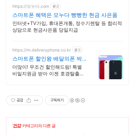
https://모누다.com
광고
스마트폰 혜택은 모누다 빵빵한 현금 사은품
인터넷+TV가입, 휴대폰개통, 정수기렌탈 등 합리적
상담으로 현금사은품 당일지급
https://m.deliveryphone.co.kr
광고
스마트폰 할인왕 배달의폰 박
리다매! 무조건 더 할인!
더많이! 무조건 할인해드림! 특별
비밀지원금 받아 이젠 호갱탈출하
자! Now
공감
구독하기
'
건강
' 카테고리의 다른 글