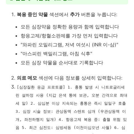
복용 중인 약물
섹션에서
추가
버튼을 누릅니다:
모든 심장약을 정확한 용량과 함께 입력합니다
항응고제/항혈소판제를 가장 먼저 입력합니다
"와파린 오밀리그램, 저녁 여섯시 (INR 이-삼)"
"아스피린 백밀리그램, 아침 식후"
모든 심장 약물을 순서대로 기록합니다
의료 메모
섹션에 다음 정보를 상세히 입력합니다:
[심장질환 응급 프로토콜] 1. 흉통 발생 시 니트로글리세
린 설하정 사용 (지갑 은색 통에 보관, 오분 간격으로 최대
세 알) 2. 삼십분 이상 지속되는 흉통은 즉시 일일구 호출
3. 심장 시술 정보: 관상동맥 스텐트 삼개 (우관상동맥 이
개, 좌전하행지 일개) 4. 항응고제 복용 중: 출혈 위험 있
음 5. 최근 심전도: 심방세동 (이천이십오년 사월) 6. 심