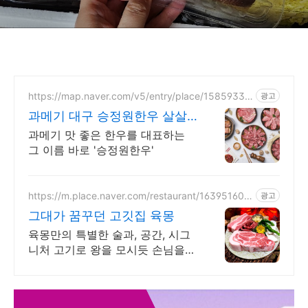
https://map.naver.com/v5/entry/place/15859338
광고
94
과메기 대구 승정원한우 살살
녹는 한우를 느껴보세요!
과메기 맛 좋은 한우를 대표하는
그 이름 바로 '승정원한우'
https://m.place.naver.com/restaurant/163951608
광고
3
그대가 꿈꾸던 고깃집 육몽
육몽만의 특별한 술과, 공간, 시그
니처 고기로 왕을 모시듯 손님을
대접합니다