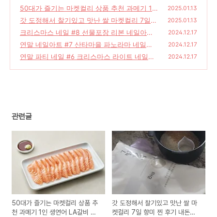
베스트5 예약배송 기간
50대가 즐기는 마켓컬리 상품 추천 과메기 1
(0)
2025.01.13
인 생연어 LA갈비 소불고기 향미 등
갓 도정해서 찰기있고 맛난 쌀 마켓컬리 7일
(0)
2025.01.13
향미 찐 후기 내돈내산
크리스마스 네일 #8 선물포장 리본 네일아트
(0)
2024.12.17
연말 네일아트 #7 산타마을 파노라마 네일아
(0)
2024.12.17
트
연말 파티 네일 #6 크리스마스 라이트 네일아
(0)
2024.12.17
트
(0)
관련글
50대가 즐기는 마켓컬리 상품 추
갓 도정해서 찰기있고 맛난 쌀 마
천 과메기 1인 생연어 LA갈비 소
켓컬리 7일 향미 찐 후기 내돈내