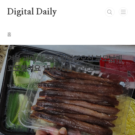
본문 바로가기
Digital Daily
홈
생활
겨울 과메기 추천 입맛없으신 부모님께
효도했어요 15,000원 할인코드
by Newbie0
2025. 1. 7.