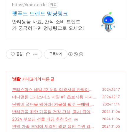
https://kadx.co.kr
광고
펫푸드 트렌드 멍냥링크
반려동물 사료, 간식 소비 트렌드
가 궁금하다면 멍냥링크로 오세요!
공감
구독하기
'
생활
' 카테고리의 다른 글
크리스마스 네일 #2 눈의 여왕처럼 반짝이는
2024.12.17
글리터 그라데이션
미니멀한 크리스마스 네일 #1 초보자용 디자
(0)
2024.12.17
인
난방비 폭탄을 막아라! 겨울철 필수 구매템 난
(0)
2024.11.14
방텐트 장점
반려견을 위한 가을철 건강 간식, 홍시 급여법
(0)
2024.11.06
과 주의사항
2024 부모님 선물 패딩 추천 5선
(0)
2024.11.06
(0)
연말 가족 모임에 제격인 광교 용인 수원 경기
2024.11.05