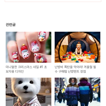
도 맛집 5곳
(0)
관련글
미니멀한 크리스마스 네일 #1 초
난방비 폭탄을 막아라! 겨울철 필
보자용 디자인
수 구매템 난방텐트 장점