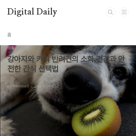
본문 바로가기
Digital Daily
홈
생활
강아지와 키위 반려견의 소화 건강과 안
전한 간식 선택법
by Newbie0
2024. 11. 6.