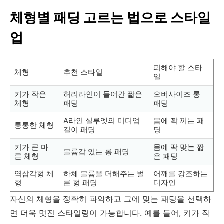
체형별 패딩 고르는 법으로 스타일
업
피해야 할 스타
체형
추천 스타일
일
키가 작은
허리라인이 들어간 짧은
오버사이즈 롱
체형
패딩
패딩
A라인 실루엣의 미디엄
몸에 꽉 끼는 패
통통한 체형
길이 패딩
딩
키가 큰 마
몸에 딱 맞는 짧
볼륨감 있는 롱 패딩
른 체형
은 패딩
역삼각형 체
하체 볼륨을 더해주는 벌
어깨를 강조하는
형
룬 형 패딩
디자인
자신의 체형을 정확히 파악하고 그에 맞는 패딩을 선택하
면 더욱 멋진 스타일링이 가능합니다. 예를 들어, 키가 작