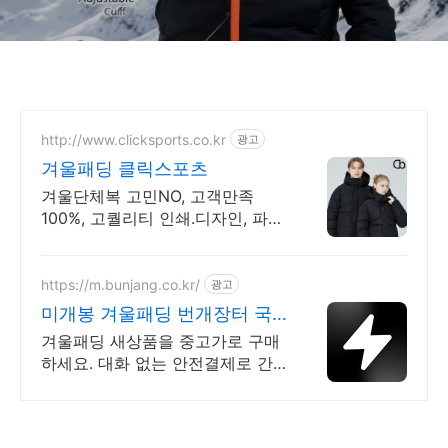
http://www.clicksports.co.kr
광고
겨울패딩 클릭스포츠
겨울단체복 고민NO, 고객만족
100%, 고퀄리티 인쇄.디자인, 파격
할인가 단체복!
https://m.bunjang.co.kr/
광고
미개봉 겨울패딩 번개장터 국
내 최대 브랜드 중고거래
겨울패딩 새상품을 중고가로 구매
하세요. 대화 없는 안전결제로 간
편하게! 전국 각지에서 올라오는
전국구 최다 상품 매일 10만 개 이
상의 신규 상품 업로드