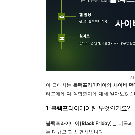
세
이 글에서는
블랙프라이데이
와
사이버 먼
러분에게 더 적합한지에 대해 알아보겠습
1. 블랙프라이데이란 무엇인가요?
블랙프라이데이(Black Friday)
는 미국의 
는 대규모 할인 행사입니다.