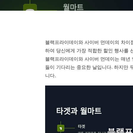
블랙프라이데이와 사이버 먼데이의 차이점
하여 당신에게 가장 적합한 할인 행사를
블랙프라이데이와 사이버 먼데이는 매년 연
들이 기다리는 중요한 날입니다. 하지만 
니다.