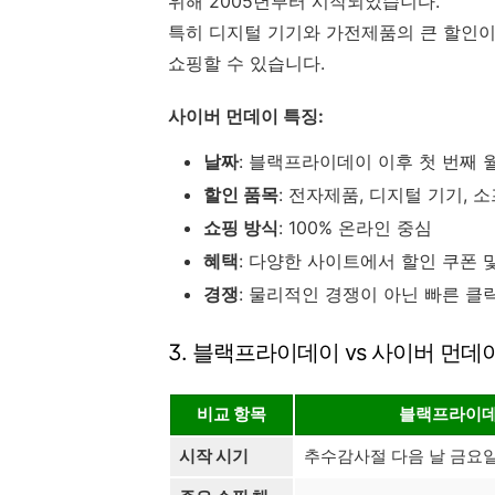
위해 2005년부터 시작되었습니다.
특히 디지털 기기와 가전제품의 큰 할인이
쇼핑할 수 있습니다.
사이버 먼데이 특징:
날짜
: 블랙프라이데이 이후 첫 번째 
할인 품목
: 전자제품, 디지털 기기,
쇼핑 방식
: 100% 온라인 중심
혜택
: 다양한 사이트에서 할인 쿠폰 
경쟁
: 물리적인 경쟁이 아닌 빠른 
3. 블랙프라이데이 vs 사이버 먼데이
비교 항목
블랙프라이
시작 시기
추수감사절 다음 날 금요