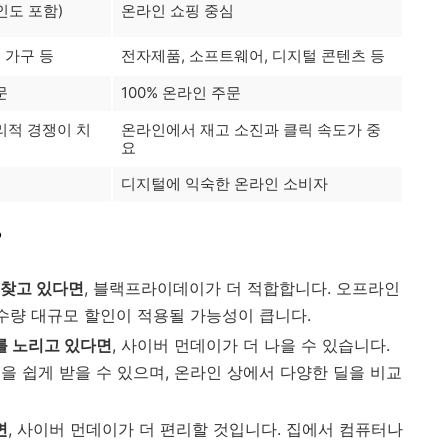
인도 포함)
온라인 쇼핑 중심
 가구 등
전자제품, 소프트웨어, 디지털 콘텐츠 등
문
100% 온라인 주문
리적 경쟁이 치
온라인에서 재고 소진과 클릭 속도가 중
요
디지털에 익숙한 온라인 소비자
?
 찾고 있다면
, 블랙프라이데이가 더 적합합니다. 오프라인
 수량 대규모 할인이 적용될 가능성이 큽니다.
를 노리고 있다면
, 사이버 먼데이가 더 나을 수 있습니다.
을 쉽게 받을 수 있으며, 온라인 상에서 다양한 딜을 비교
면
, 사이버 먼데이가 더 편리할 것입니다. 집에서 컴퓨터나