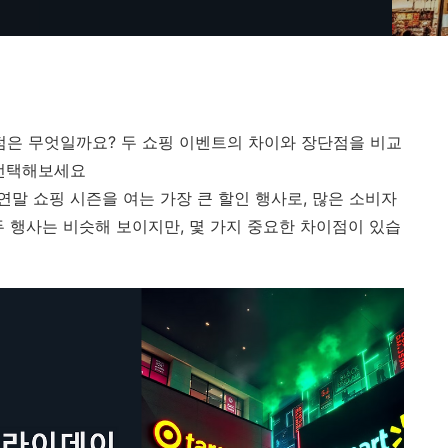
은 무엇일까요? 두 쇼핑 이벤트의 차이와 장단점을 비교
 선택해보세요
말 쇼핑 시즌을 여는 가장 큰 할인 행사로, 많은 소비자
두 행사는 비슷해 보이지만, 몇 가지 중요한 차이점이 있습