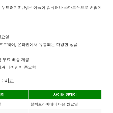
 두드러지며, 많은 이들이 컴퓨터나 스마트폰으로 손쉽게
월요일
 소프트웨어, 온라인에서 유통되는 다양한 상품
및 무료 배송 제공
클릭과 타이밍이 중요함
: 비교
데이
사이버 먼데이
일
블랙프라이데이 다음 월요일