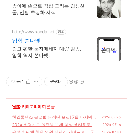
종이에 손으로 직접 그리는 감성선
물, 연필 초상화 제작
http://www.xonda.net
광고
입학 쏜다넷
쉽고 편한 문자메세지 대량 발송,
입학 역시 쏜다넷.
공감
구독하기
'
생활
' 카테고리의 다른 글
한일톱텐쇼 글로벌 판정단 모집! 7월 마지막
2024.07.23
주 트롯 팬이라면 놓칠 수 없는 기회
2024년 경기도 여학생 11세 이상 생리용품 지
(0)
2024.07.16
원 대리신청 직접신청 방법 및 지역별 경기 화
윤석열 탄핵 청원 인원 실시간 사이트 링크 7
2024.07.10