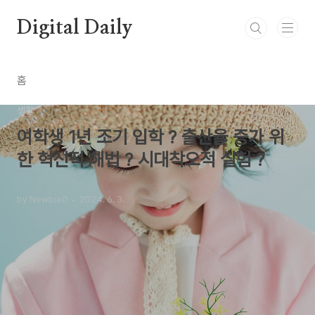
본문 바로가기
Digital Daily
홈
생활
여학생 1년 조기 입학 ? 출산율 증가 위
한 혁신적 해법 ? 시대착오적 실험 ?
by Newbie0
2024. 6. 3.