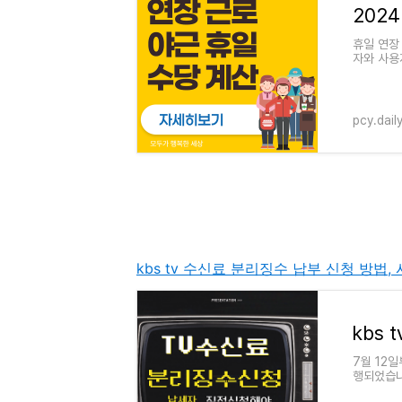
휴일 연장
자와 사용
하세요..
pcy.dail
kbs tv 수신료 분리징수 납부 신청 방법,
7월 12
행되었습니
를 안 내