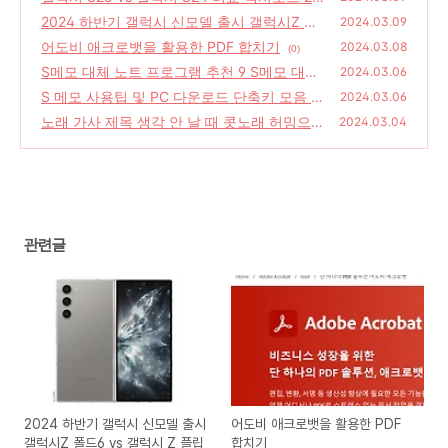
00 전량 탑재설
2024 하반기 갤럭시 신모델 출시 갤럭시Z 폴
(0)
2024.03.09
드6 vs 갤럭시 Z 플립
어도비 애크로뱃을 활용한 PDF 합치기
(0)
2024.03.08
(0)
S메모 대체 노트 프로그램 추천 9 S메모 대안
2024.03.06
원노트 에버노트 구글 메모
S 메모 사용팁 및 PC 다운로드 단축키 모음 장
(0)
2024.03.06
점 단점
노래 가사 제목 생각 안 날 때 콧노래 허밍으로
(0)
2024.03.04
STEP2 사운드하운드
(0)
관련글
2024 하반기 갤럭시 신모델 출시
어도비 애크로뱃을 활용한 PDF
갤럭시Z 폴드6 vs 갤럭시 Z 플립
합치기