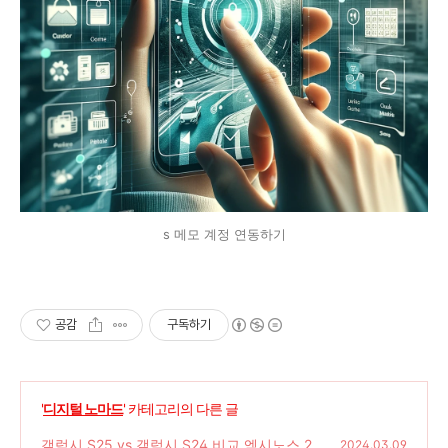
s 메모 계정 연동하기
공감
구독하기
'
디지털 노마드
' 카테고리의 다른 글
갤럭시 S25 vs 갤럭시 S24 비교 엑시노스 25
2024.03.09