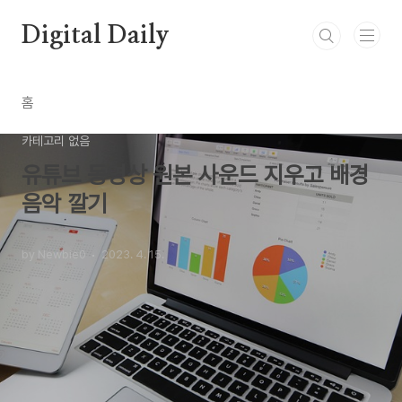
본문 바로가기
Digital Daily
홈
카테고리 없음
유튜브 동영상 원본 사운드 지우고 배경
음악 깔기
by Newbie0
2023. 4. 15.