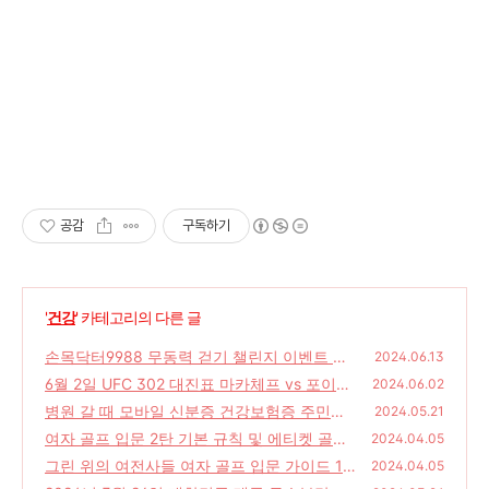
공감
구독하기
'
건강
' 카테고리의 다른 글
손목닥터9988 무동력 걷기 챌린지 이벤트 오
2024.06.13
늘 사전예약 2시!
6월 2일 UFC 302 대진표 마카체프 vs 포이리
(0)
2024.06.02
에 일정 및 티빙 중계 무료 하이라이트
병원 갈 때 모바일 신분증 건강보험증 주민등
(0)
2024.05.21
록증 운전면허증 건강보험증 여권 캡처본 ? 가
여자 골프 입문 2탄 기본 규칙 및 에티켓 골프
2024.04.05
능한가
용어 관전 포인트
(0)
그린 위의 여전사들 여자 골프 입문 가이드 1
(0)
2024.04.05
탄