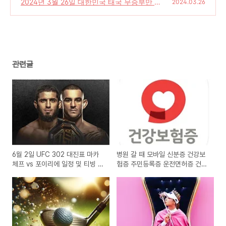
2024년 3월 26일 대한민국 태국 무승부만 해
(0)
2024.03.26
도 파격보상금 1억 1천
(0)
관련글
6월 2일 UFC 302 대진표 마카
병원 갈 때 모바일 신분증 건강보
체프 vs 포이리에 일정 및 티빙 중
험증 주민등록증 운전면허증 건강
계 무료 하이라이트
보험증 여권 캡처본 ? 가능한가