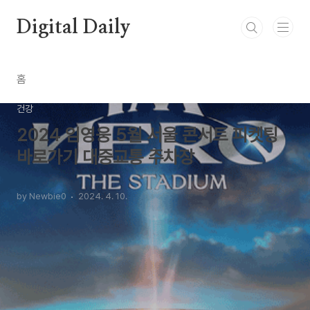
본문 바로가기
Digital Daily
홈
건강
2024 임영웅 5월 서울 콘서트 피켓팅
바로가기 대중교통 주차장
by Newbie0
2024. 4. 10.