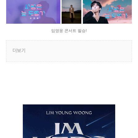
임영웅 콘서트 필승!
더보기